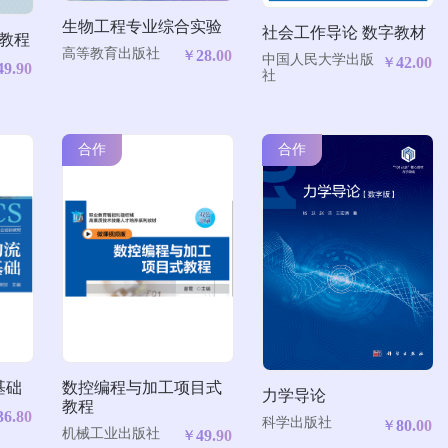
生物工程专业综合实验
社会工作导论 数字教材
战教程
高等教育出版社
28.00
￥
中国人民大学出版
42.00
￥
49.90
社
合作
合作
数控编程与加工项目式
基础
力学导论
教程
36.80
科学出版社
80.00
￥
机械工业出版社
49.90
￥